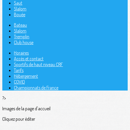
Saut
Slalom
Bouée
Bateau
Slalom
Tremplin
Club house
Horaires
Accès et contact
Sportifs de haut niveau CRF
Tarifs
Hébergement
COVID
Championnats de France
?>
Images de la page d'accueil
Cliquez pour éditer