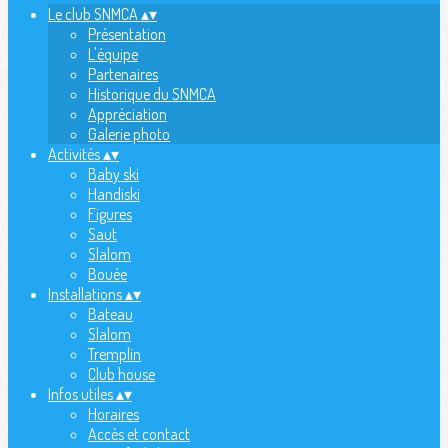
Le club SNMCA
▴
▾
Présentation
L'équipe
Partenaires
Historique du SNMCA
Appréciation
Galerie photo
Activités
▴
▾
Baby ski
Handiski
Figures
Saut
Slalom
Bouée
Installations
▴
▾
Bateau
Slalom
Tremplin
Club house
Infos utiles
▴
▾
Horaires
Accès et contact