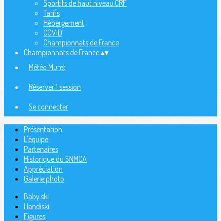
Sportifs de haut niveau CRF
Tarifs
Hébergement
COVID
Championnats de France
Championnats de France
▴
▾
Météo Muret
Réserver 1 session
Se connecter
Présentation
L'équipe
Partenaires
Historique du SNMCA
Appréciation
Galerie photo
Baby ski
Handiski
Figures