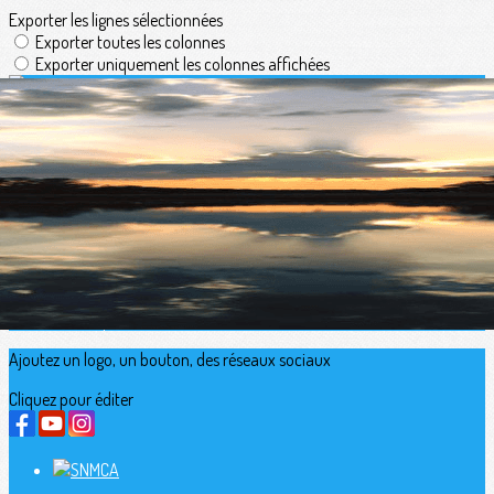
Exporter les lignes sélectionnées
Exporter toutes les colonnes
Exporter uniquement les colonnes affichées
Menu
<
>
Présentation
L'équipe
Partenaires
Historique du SNMCA
Appréciation
Galerie photo
Ajoutez un logo, un bouton, des réseaux sociaux
Cliquez pour éditer