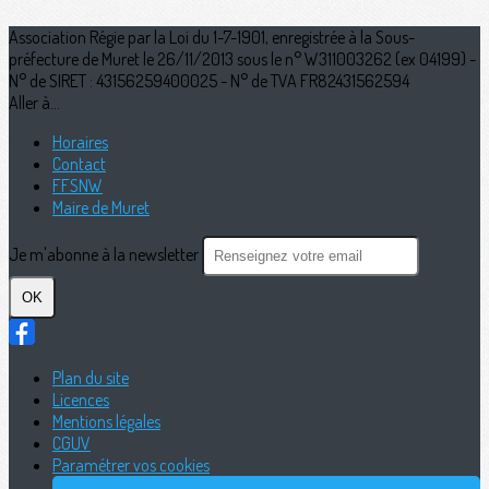
Association Régie par la Loi du 1-7-1901, enregistrée à la Sous-
préfecture de Muret le 26/11/2013 sous le n° W311003262 (ex 04199) -
N° de SIRET : 43156259400025 - N° de TVA FR82431562594
Aller à...
Horaires
Contact
FFSNW
Maire de Muret
Je m'abonne à la newsletter
OK
Plan du site
Licences
Mentions légales
CGUV
Paramétrer vos cookies